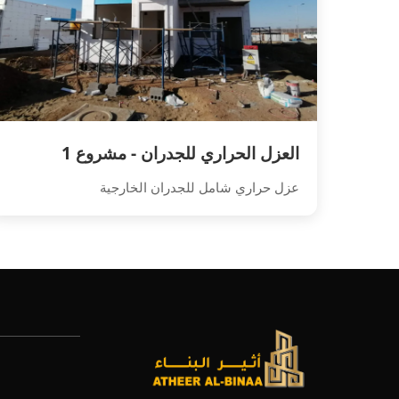
العزل الحراري للجدران - مشروع 1
عزل حراري شامل للجدران الخارجية